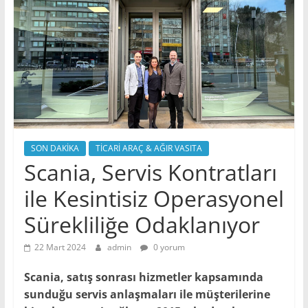
SON DAKİKA
TİCARİ ARAÇ & AĞIR VASITA
Scania, Servis Kontratları
ile Kesintisiz Operasyonel
Sürekliliğe Odaklanıyor
22 Mart 2024
admin
0 yorum
Scania, satış sonrası hizmetler kapsamında
sunduğu servis anlaşmaları ile müşterilerine