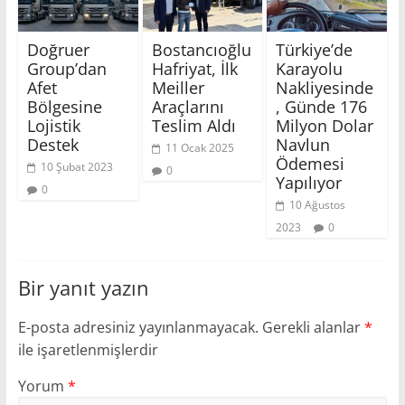
Doğruer
Bostancıoğlu
Türkiye’de
Group’dan
Hafriyat, İlk
Karayolu
Afet
Meiller
Nakliyesinde
Bölgesine
Araçlarını
, Günde 176
Lojistik
Teslim Aldı
Milyon Dolar
Destek
Navlun
11 Ocak 2025
Ödemesi
10 Şubat 2023
0
Yapılıyor
0
10 Ağustos
2023
0
Bir yanıt yazın
E-posta adresiniz yayınlanmayacak.
Gerekli alanlar
*
ile işaretlenmişlerdir
Yorum
*