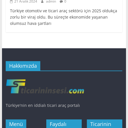
21 Aralık 2024
admin
0
Türkiye otomotiv ve ticari araç sektörü için 2025 oldukça
zorlu bir viraj oldu. Bu süreçte ekonomide yaşanan
olumsuz hava şartları
Hakkımızda
Türkiye'nin en iddialı ticari araç portalı
Menü
Faydalı
Ticarinin