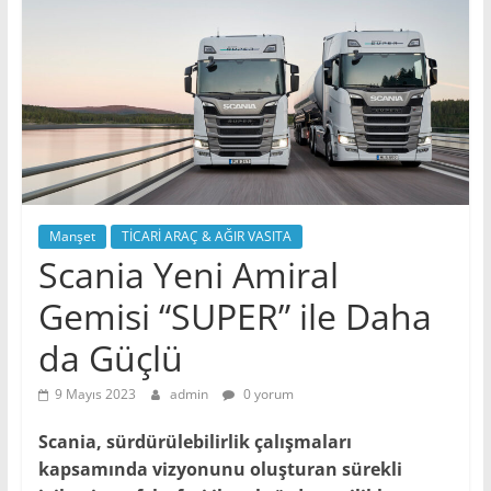
Manşet
TİCARİ ARAÇ & AĞIR VASITA
Scania Yeni Amiral
Gemisi “SUPER” ile Daha
da Güçlü
9 Mayıs 2023
admin
0 yorum
Scania, sürdürülebilirlik çalışmaları
kapsamında vizyonunu oluşturan sürekli