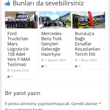
Bunları da sevebilirsiniz
Ford
Mercedes-
Buruluş’a
Trucks’tan
Benz Türk
Bağlı
Mars
Gençleri
Esnaflar
Logıstıcs’e
Geleceğe
Koçaslanları
158 Adet
Hazırlıyor
Tercih Etti
Yeni F-MAX
1 Ağustos 2025
1 Mayıs 2023
Teslimatı
0
0
4 Şubat 2026
0
Bir yanıt yazın
E-posta adresiniz yayınlanmayacak.
Gerekli alanlar
*
ile işaretlenmişlerdir