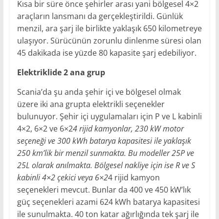
Kısa bir süre önce şehirler arası yani bölgesel 4×2
araçların lansmanı da gerçekleştirildi. Günlük
menzil, ara şarj ile birlikte yaklaşık 650 kilometreye
ulaşıyor. Sürücünün zorunlu dinlenme süresi olan
45 dakikada ise yüzde 80 kapasite şarj edebiliyor.
Elektriklide 2 ana grup
Scania’da şu anda şehir içi ve bölgesel olmak
üzere iki ana grupta elektrikli seçenekler
bulunuyor. Şehir içi uygulamaları için P ve L kabinli
4×2, 6×2 ve 6×2
4 rijid kamyonlar, 230 kW motor
seçeneği ve 300 kWh batarya kapasitesi ile yaklaşık
250 km’lik bir menzil sunmakta. Bu modeller 25P ve
25L olarak anılmakta. Bölgesel nakliye için ise R ve S
kabinli 4×2 çekici veya 6×2
4 rijid kamyon
seçenekleri mevcut. Bunlar da 400 ve 450 kW’lık
güç seçenekleri azami 624 kWh batarya kapasitesi
ile sunulmakta. 40 ton katar ağırlığında tek şarj ile