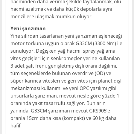
hacminden daha verimli şekilde faydalanmak, ölü
hacmi azaltmak ve daha küçük depolarla aynı
menzillere ulaşmak mümkün oluyor.
Yeni şanzıman
Yine sıfırdan tasarlanan yeni şanzıman eşleneceği
motor torkuna uygun olarak G33CM (3300 Nm) ile
sunuluyor. Değişken yağ hacmi, sprey yağlama,
vites geçişleri için senkromeçler yerine kullanılan
3 adet şaft freni, genişletmiş dişli oranı dağılımı,
tüm seçeneklerde bulunan overdrive (OD) ve
süper karınca vitesleri ve geri vites için planet dişli
mekanizması kullanımı ve yeni OPC yazılımı gibi
unsurlarla şanzıman, mevcut nesle göre yüzde 1
oranında yakıt tasarrufu sağlıyor. Bunların
yanında, G33CM şanzıman mevcut GRS905’e
oranla 15cm daha kısa (kompakt) ve 60 kg daha
hafif.