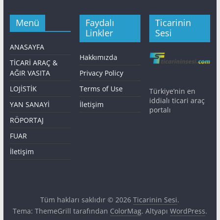
Menü
Faydalı
Ticarinin
Linkler
Sesi
ANASAYFA
Hakkımızda
TİCARİ ARAÇ &
AĞIR VASITA
Privacy Policy
LOJİSTİK
Terms of Use
Türkiye’nin en
iddialı ticari araç
YAN SANAYİ
İletişim
portalı
RÖPORTAJ
FUAR
İletişim
Tüm hakları saklıdır © 2026
Ticarinin Sesi
.
Tema: ThemeGrill tarafından
ColorMag
. Altyapı
WordPress
.