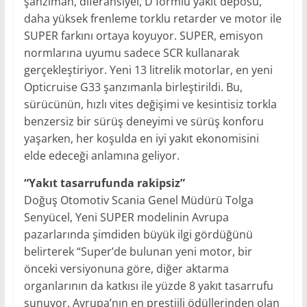
şanzıman, diferansiyel, D formlu yakıt deposu,
daha yüksek frenleme torklu retarder ve motor ile
SUPER farkını ortaya koyuyor. SUPER, emisyon
normlarına uyumu sadece SCR kullanarak
gerçekleştiriyor. Yeni 13 litrelik motorlar, en yeni
Opticruise G33 şanzımanla birleştirildi. Bu,
sürücünün, hızlı vites değişimi ve kesintisiz torkla
benzersiz bir sürüş deneyimi ve sürüş konforu
yaşarken, her koşulda en iyi yakıt ekonomisini
elde edeceği anlamına geliyor.
“Yakıt tasarrufunda rakipsiz”
Doğuş Otomotiv Scania Genel Müdürü Tolga
Senyücel, Yeni SUPER modelinin Avrupa
pazarlarında şimdiden büyük ilgi gördüğünü
belirterek “Super’de bulunan yeni motor, bir
önceki versiyonuna göre, diğer aktarma
organlarının da katkısı ile yüzde 8 yakıt tasarrufu
sunuyor. Avrupa’nın en prestijli ödüllerinden olan