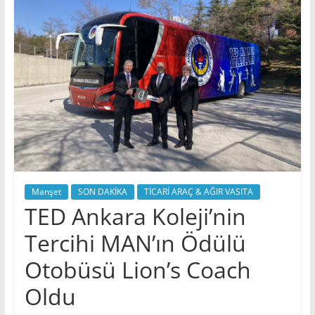
Manşet
SON DAKİKA
TİCARİ ARAÇ & AĞIR VASITA
TED Ankara Koleji’nin
Tercihi MAN’ın Ödülü
Otobüsü Lion’s Coach
Oldu