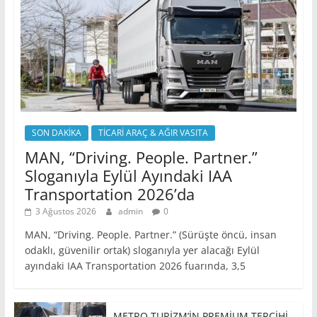
SON DAKİKA
TİCARİ ARAÇ & AĞIR VASITA
MAN, “Driving. People. Partner.”
Sloganıyla Eylül Ayındaki IAA
Transportation 2026’da
3 Ağustos 2026
admin
0
MAN, “Driving. People. Partner.” (Sürüşte öncü, insan
odaklı, güvenilir ortak) sloganıyla yer alacağı Eylül
ayındaki IAA Transportation 2026 fuarında, 3,5
METRO TURİZM’İN PREMİUM TERCİHİ