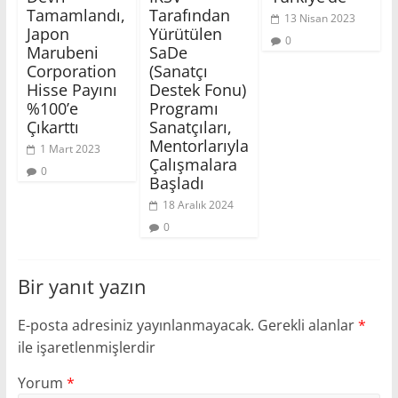
Tamamlandı,
Tarafından
13 Nisan 2023
Japon
Yürütülen
0
Marubeni
SaDe
Corporation
(Sanatçı
Hisse Payını
Destek Fonu)
%100’e
Programı
Çıkarttı
Sanatçıları,
Mentorlarıyla
1 Mart 2023
Çalışmalara
0
Başladı
18 Aralık 2024
0
Bir yanıt yazın
E-posta adresiniz yayınlanmayacak.
Gerekli alanlar
*
ile işaretlenmişlerdir
Yorum
*