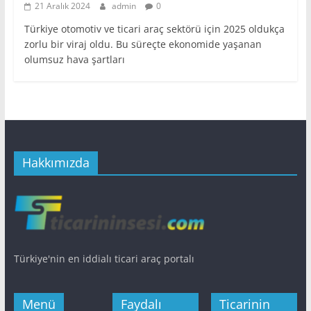
21 Aralık 2024
admin
0
Türkiye otomotiv ve ticari araç sektörü için 2025 oldukça
zorlu bir viraj oldu. Bu süreçte ekonomide yaşanan
olumsuz hava şartları
Hakkımızda
Türkiye'nin en iddialı ticari araç portalı
Menü
Faydalı
Ticarinin