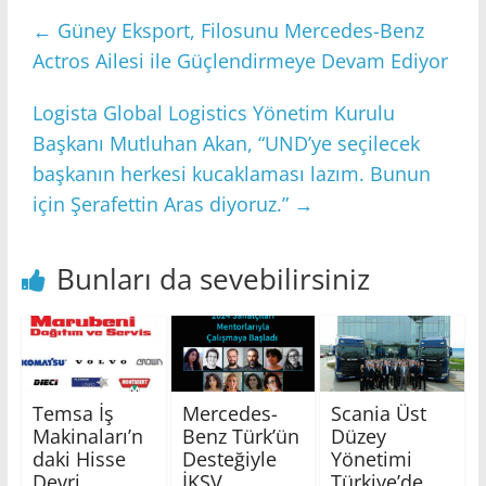
←
Güney Eksport, Filosunu Mercedes-Benz
Actros Ailesi ile Güçlendirmeye Devam Ediyor
Logista Global Logistics Yönetim Kurulu
Başkanı Mutluhan Akan, “UND’ye seçilecek
başkanın herkesi kucaklaması lazım. Bunun
için Şerafettin Aras diyoruz.”
→
Bunları da sevebilirsiniz
Temsa İş
Mercedes-
Scania Üst
Makinaları’n
Benz Türk’ün
Düzey
daki Hisse
Desteğiyle
Yönetimi
Devri
İKSV
Türkiye’de