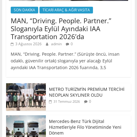
SON DAKİKA
TİCARİ ARAÇ & AĞIR VASITA
MAN, “Driving. People. Partner.”
Sloganıyla Eylül Ayındaki IAA
Transportation 2026’da
3 Ağustos 2026
admin
0
MAN, “Driving. People. Partner.” (Sürüşte öncü, insan
odaklı, güvenilir ortak) sloganıyla yer alacağı Eylül
ayındaki IAA Transportation 2026 fuarında, 3,5
METRO TURİZM’İN PREMİUM TERCİHİ
NEOPLAN SKYLINER OLDU
0
31 Temmuz 2026
Mercedes-Benz Türk Dijital
Hizmetleriyle Filo Yönetiminde Yeni
Dönem