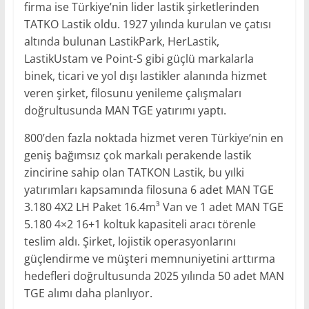
firma ise Türkiye’nin lider lastik şirketlerinden
TATKO Lastik oldu. 1927 yılında kurulan ve çatısı
altında bulunan LastikPark, HerLastik,
LastikUstam ve Point-S gibi güçlü markalarla
binek, ticari ve yol dışı lastikler alanında hizmet
veren şirket, filosunu yenileme çalışmaları
doğrultusunda MAN TGE yatırımı yaptı.
800’den fazla noktada hizmet veren Türkiye’nin en
geniş bağımsız çok markalı perakende lastik
zincirine sahip olan TATKON Lastik, bu yılki
yatırımları kapsamında filosuna 6 adet MAN TGE
3.180 4X2 LH Paket 16.4m³ Van ve 1 adet MAN TGE
5.180 4×2 16+1 koltuk kapasiteli aracı törenle
teslim aldı. Şirket, lojistik operasyonlarını
güçlendirme ve müşteri memnuniyetini arttırma
hedefleri doğrultusunda 2025 yılında 50 adet MAN
TGE alımı daha planlıyor.