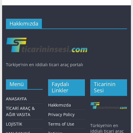
Hakkımızda
Türkiye'nin en iddialı ticari araç portalı
Menü
Faydalı
Ticarinin
Linkler
Sesi
ANASAYFA
Hakkımızda
TİCARİ ARAÇ &
AĞIR VASITA
Privacy Policy
LOJİSTİK
Terms of Use
Türkiye’nin en
iddialı ticari araç