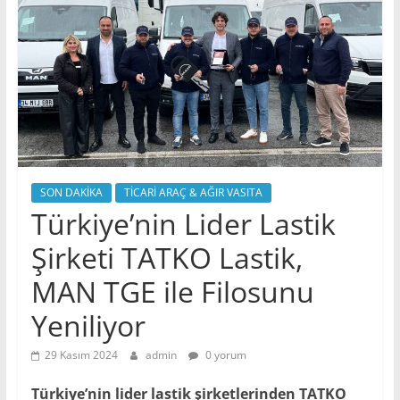
SON DAKİKA
TİCARİ ARAÇ & AĞIR VASITA
Türkiye’nin Lider Lastik
Şirketi TATKO Lastik,
MAN TGE ile Filosunu
Yeniliyor
29 Kasım 2024
admin
0 yorum
Türkiye’nin lider lastik şirketlerinden TATKO