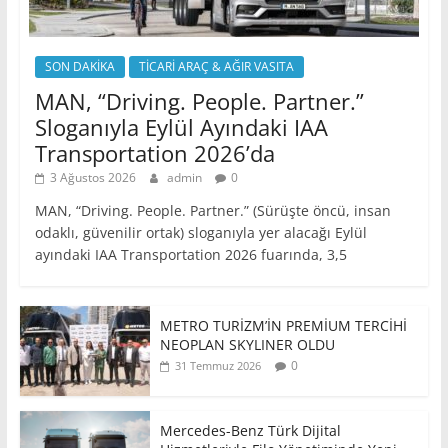
SON DAKİKA
TİCARİ ARAÇ & AĞIR VASITA
MAN, “Driving. People. Partner.”
Sloganıyla Eylül Ayındaki IAA
Transportation 2026’da
3 Ağustos 2026
admin
0
MAN, “Driving. People. Partner.” (Sürüşte öncü, insan
odaklı, güvenilir ortak) sloganıyla yer alacağı Eylül
ayındaki IAA Transportation 2026 fuarında, 3,5
METRO TURİZM’İN PREMİUM TERCİHİ
NEOPLAN SKYLINER OLDU
0
31 Temmuz 2026
Mercedes-Benz Türk Dijital